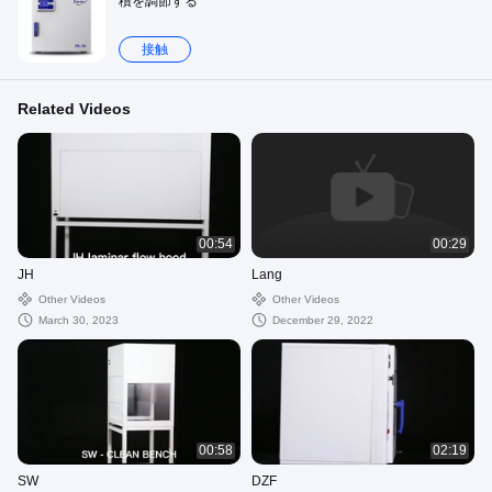
積を調節する
接触
Related Videos
00:54
00:29
JH
Lang
Other Videos
Other Videos
March 30, 2023
December 29, 2022
00:58
02:19
SW
DZF