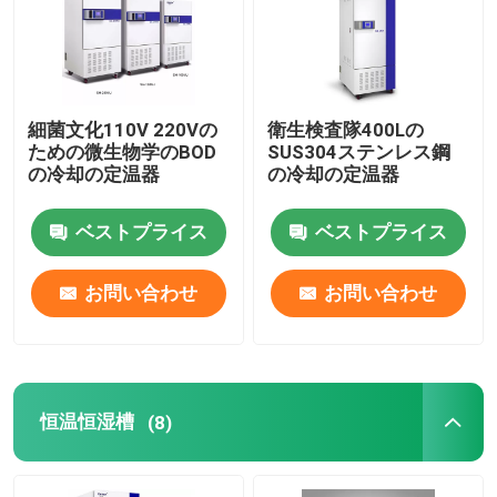
サーモスタットの定温器
冷却の定温器
細菌文化110V 220Vの
衛生検査隊400Lの
ための微生物学のBOD
SUS304ステンレス鋼
の冷却の定温器
の冷却の定温器
恒温恒湿槽
ベストプライス
ベストプライス
気候上部屋
お問い合わせ
お問い合わせ
層流のキャビネット
生物学的安全キャビネット
恒温恒湿槽
(8)
真空乾燥オーブン