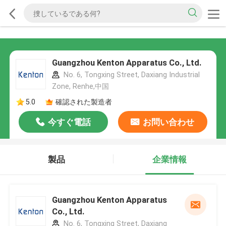
Guangzhou Kenton Apparatus Co., Ltd.
No. 6, Tongxing Street, Daxiang Industrial
Zone, Renhe,中国
5.0
確認された製造者
今すぐ電話
お問い合わせ
製品
企業情報
Guangzhou Kenton Apparatus
Co., Ltd.
No. 6, Tongxing Street, Daxiang