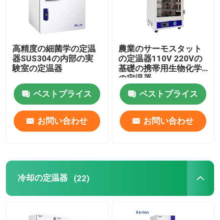
会社案内
高精度の細菌学の定温
農業のサーモスタット
器SUS304の内部の実
の定温器110V 220Vの
品質管理
験室の定温器
基礎の携帯用生物化学
の定温器
お問い合わせ
ベストプライス
ベストプライス
お問い合わせ
お問い合わせ
ニュース
すべての場合
冷却の定温器
(22)
実験室のより乾燥したオーブン
工業用乾燥オーブン