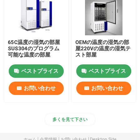
軌道シェーカーの定温器
二酸化炭素の定温器
65C温度の湿気の部屋
OEMの温度の湿気の部
SUS304のプログラム
屋220Vの温度の湿気テ
嫌気性インキュベーター
可能な温度の部屋
スト部屋
ベストプライス
ベストプライス
環境試験室
お問い合わせ
お問い合わせ
血小板インキュベーターアジテーター
マッフル炉
多くを見て下さい
実験用ウォーターバス
ホーム
企業情報
お問い合わせ
Desktop Site