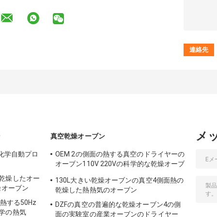
メ
ン
真空乾燥オーブン
ン化学自動プロ
OEM 2の側面の熱する真空のドライヤーの
オーブン110V 220Vの科学的な乾燥オーブ
ン
乾燥したオー
130L大きい乾燥オーブンの真空4側面熱の
燥オーブン
乾燥した熱熱気のオーブン
を熱する50Hz
DZFの真空の普遍的な乾燥オーブン4の側
学の熱気
面の実験室の産業オーブンのドライヤー