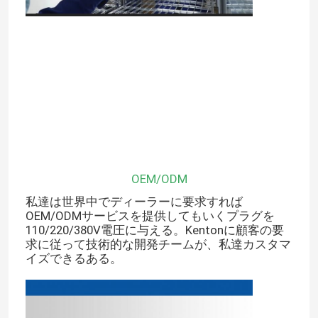
会社案内
品質管理
お問い合わせ
ニュース
OEM/ODM
私達は世界中でディーラーに要求すれば
OEM/ODMサービスを提供してもいくプラグを
すべての場合
110/220/380V電圧に与える。Kentonに顧客の要
求に従って技術的な開発チームが、私達カスタマ
イズできるある。
実験室のより乾燥したオーブン
工業用乾燥オーブン