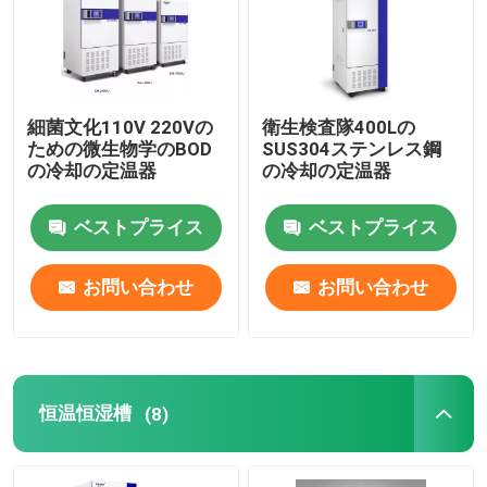
サーモスタットの定温器
冷却の定温器
細菌文化110V 220Vの
衛生検査隊400Lの
ための微生物学のBOD
SUS304ステンレス鋼
の冷却の定温器
の冷却の定温器
恒温恒湿槽
ベストプライス
ベストプライス
気候上部屋
お問い合わせ
お問い合わせ
層流のキャビネット
生物学的安全キャビネット
恒温恒湿槽
(8)
真空乾燥オーブン