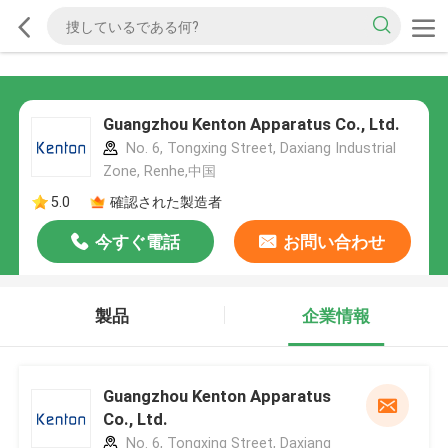
Guangzhou Kenton Apparatus Co., Ltd.
No. 6, Tongxing Street, Daxiang Industrial
Zone, Renhe,中国
5.0
確認された製造者
今すぐ電話
お問い合わせ
製品
企業情報
Guangzhou Kenton Apparatus
Co., Ltd.
No. 6, Tongxing Street, Daxiang