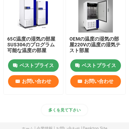
軌道シェーカーの定温器
二酸化炭素の定温器
65C温度の湿気の部屋
OEMの温度の湿気の部
SUS304のプログラム
屋220Vの温度の湿気テ
嫌気性インキュベーター
可能な温度の部屋
スト部屋
ベストプライス
ベストプライス
環境試験室
お問い合わせ
お問い合わせ
血小板インキュベーターアジテーター
マッフル炉
多くを見て下さい
実験用ウォーターバス
ホーム
企業情報
お問い合わせ
Desktop Site