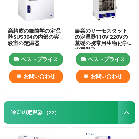
会社案内
高精度の細菌学の定温
農業のサーモスタット
器SUS304の内部の実
の定温器110V 220Vの
品質管理
験室の定温器
基礎の携帯用生物化学
の定温器
お問い合わせ
ベストプライス
ベストプライス
お問い合わせ
お問い合わせ
ニュース
すべての場合
冷却の定温器
(22)
実験室のより乾燥したオーブン
工業用乾燥オーブン