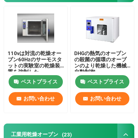
層流のキャビネット
生物学的安全キャビネット
110vは対流の乾燥オー
DHGの熱気のオーブン
真空乾燥オーブン
ブン60Hzのサーモスタ
の殺菌の循環のオーブ
ットの実験室の乾燥装
ンのより乾燥した機械
置を強制した
自動制御
軌道シェーカーの定温器
ベストプライス
ベストプライス
二酸化炭素の定温器
お問い合わせ
お問い合わせ
嫌気性インキュベーター
環境試験室
工業用乾燥オーブン
(23)