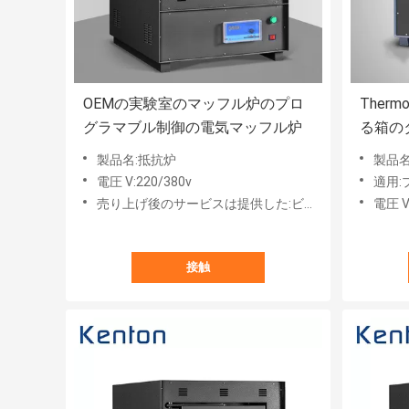
OEMの実験室のマッフル炉のプロ
Ther
グラマブル制御の電気マッフル炉
る箱の
おおう
製品名:抵抗炉
製品
電圧 V:220/380v
適用
売り上げ後のサービスは提供した:ビデオ テクニカル サポート
電圧 V
接触