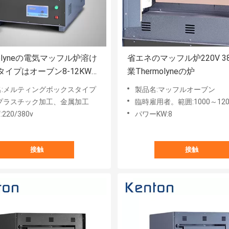
molyneの電気マッフル炉溶け
省エネのマッフル炉220V 3
タイプはオーブン8-12KWを
業Thermolyneの炉
名:メルティングボックスタイプ
製品名:マッフルオーブン
:プラスチック加工、金属加工
臨時雇用者。範囲:1000～120
:220/380v
パワーKW:8
接触
接触