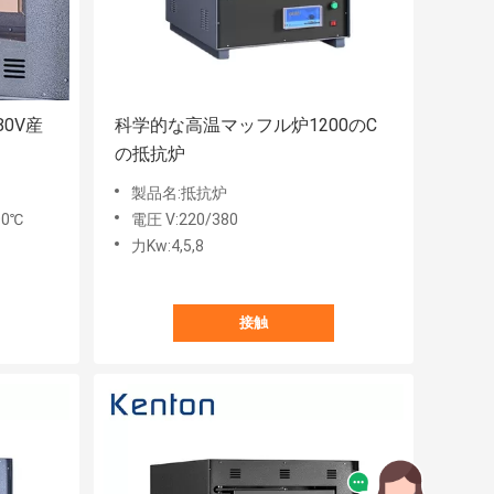
80V産
科学的な高温マッフル炉1200のC
の抵抗炉
製品名:抵抗炉
0℃
電圧 V:220/380
力Kw:4,5,8
接触