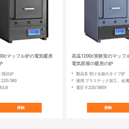
200cマッフル炉の電気暖房
高温1200c実験室のマッフ
炉
電気部屋の暖房の炉
:抵抗炉
製品名:溶ける箱のタイプ炉
:220/380
適用:プラスチック加工、金
,5,8
電圧 V:220/380V
接触
接触