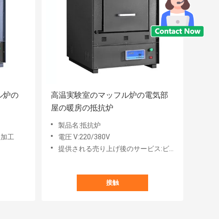
ル炉の
高温実験室のマッフル炉の電気部
屋の暖房の抵抗炉
製品名:抵抗炉
属加工
電圧 V:220/380V
提供される売り上げ後のサービス:ビデオ テクニカル サポート
接触