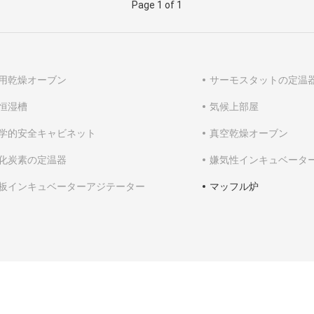
Page 1 of 1
用乾燥オーブン
サーモスタットの定温
恒湿槽
気候上部屋
学的安全キャビネット
真空乾燥オーブン
化炭素の定温器
嫌気性インキュベータ
板インキュベーターアジテーター
マッフル炉