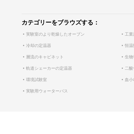
カテゴリーをブラウズする：
実験室のより乾燥したオーブン
工業
冷却の定温器
恒温
層流のキャビネット
生物
軌道シェーカーの定温器
二酸
環境試験室
血小
実験用ウォーターバス