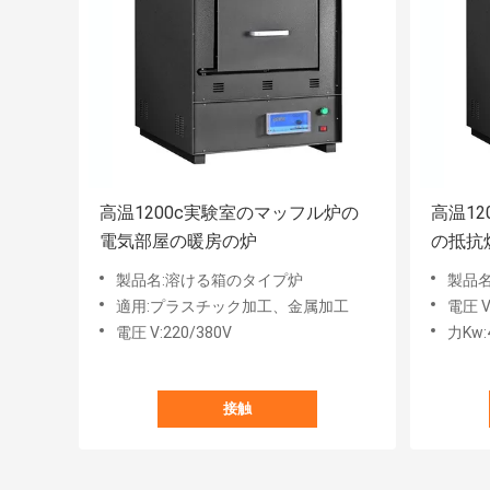
高温1200c実験室のマッフル炉の
高温1
電気部屋の暖房の炉
の抵抗
製品名:溶ける箱のタイプ炉
製品名
適用:プラスチック加工、金属加工
電圧 V
電圧 V:220/380V
力Kw:4
接触