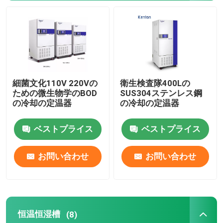
軌道シェーカーの定温器
二酸化炭素の定温器
細菌文化110V 220Vの
衛生検査隊400Lの
嫌気性インキュベーター
ための微生物学のBOD
SUS304ステンレス鋼
の冷却の定温器
の冷却の定温器
環境試験室
ベストプライス
ベストプライス
血小板インキュベーターアジテーター
お問い合わせ
お問い合わせ
マッフル炉
実験用ウォーターバス
恒温恒湿槽
(8)