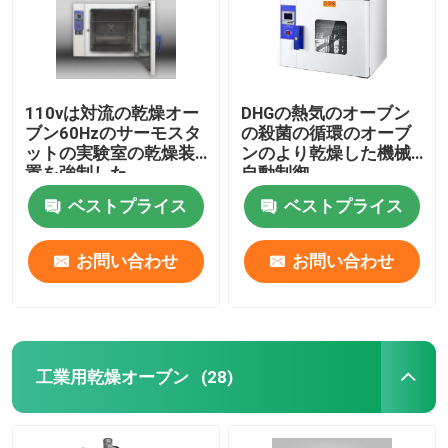
110vは対流の乾燥オー
DHGの熱気のオーブン
ブン60Hzのサーモスタ
の殺菌の循環のオーブ
ットの実験室の乾燥装
ンのより乾燥した機械
置を強制した
自動制御
ベストプライス
ベストプライス
お問い合わせ
お問い合わせ
ホーム
工業用乾燥オーブン
(28)
製品
企業情報