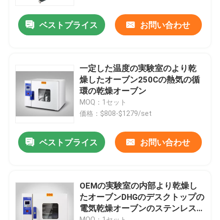
ベストプライス
お問い合わせ
会社案内
品質管理
一定した温度の実験室のより乾
燥したオーブン250Cの熱気の循
お問い合わせ
環の乾燥オーブン
MOQ：1セット
価格：$808-$1279/set
ニュース
ベストプライス
お問い合わせ
すべての場合
実験室のより乾燥したオーブン
OEMの実験室の内部より乾燥し
たオーブンDHGのデスクトップの
電気乾燥オーブンのステンレス
工業用乾燥オーブン
鋼
MOQ：1セット