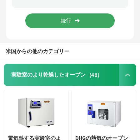
軌道シェーカーの定温器
二酸化炭素の定温器
米国からの他のカテゴリー
嫌気性インキュベーター
環境試験室
実験室のより乾燥したオーブン
(46)
血小板インキュベーターアジテーター
マッフル炉
実験用ウォーターバス
電気熱する実験室のよ
DHGの熱気のオーブン