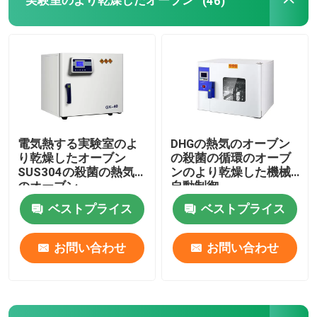
実験室のより乾燥したオーブン
(46)
軌道シェーカーの定温器
二酸化炭素の定温器
嫌気性インキュベーター
電気熱する実験室のよ
DHGの熱気のオーブン
り乾燥したオーブン
の殺菌の循環のオーブ
環境試験室
SUS304の殺菌の熱気
ンのより乾燥した機械
のオーブン
自動制御
ベストプライス
ベストプライス
血小板インキュベーターアジテーター
お問い合わせ
お問い合わせ
マッフル炉
実験用ウォーターバス