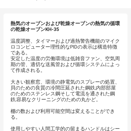
熱気のオーブンおよび乾燥オーブンの熱気の循環
の乾燥オーブンKH-35
温度調整、タイマーおよび過熱警告機能のマイク
ロコンピューター理性的なPIDの表示は構造特徴
である。
安定した温度の労働環境は低雑音ファン、空気周
期の管、適切な送風管および循環システムによっ
て作成される。
大きい観察窓、環境の静電気のスプレーの処置、
貝のための良質の冷間圧延された鋼鉄;内部部屋
のためのステンレス鋼そして電流を通された鋼
鉄;容易なクリーニングのための丸かど。
棚の数および利用可能空間は変えることができ
る。
使用しやすい人間工学的の留まるハンドルはシー