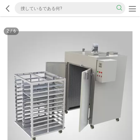
2
/
6