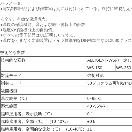
パラメータ。
●電気制御部品および作業室は別に取付けられている。維持に容易な定
安全で、有効な保護概念:
●温度の保護機能、音および軽い警報上の倍数。
●温度の保護機能上の自動倍。
●すべての電子部品はUL証明したである。
●温度をくまなく防御装置はドイツ標準的なDIN標準的なD12880クラス
技術的な変数:
技術的な変数
ALLIGENT-WSの一
WS-150
WS-250
対流モード
強制対流
制御モード
30プログラム可能なPI
殺菌機能
—
温度較差（℃）
0~65℃
湿気範囲
40~95%RH
臨時雇用者。表示決断（℃）
0.1
臨時雇用者。変動（℃） （10-40℃）
±0.5
臨時雇用者。空間的な偏差（℃） （10-40℃）
±1