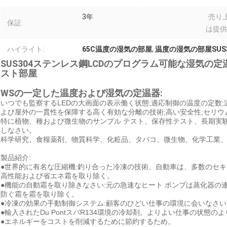
3年
売り
保証:
は提供
ハイライト:
65C温度の湿気の部屋
,
温度の湿気の部屋SUS3
SUS304ステンレス鋼LCDのプログラム可能な湿気の定
スト部屋
WSの一定した温度および湿気の定温器:
いつでも監察するLEDの大画面の表示働く状態;適応制御の温度の定数
よび屋外の一貫性を保障する高く有効な分離の技術;高い安全性;セリウ
特に植物、種および微生物のサンプル テスト、保存性テスト、長期実
しなさい。
科学研究、食糧薬剤、物質科学、化粧品、タバコ、微生物、化学工業
製品紹介:
●世界的に有名な圧縮機:釣り合った冷凍の技術、自動車は、多数のセ
高性能および省エネ霜を取り除く。
●機能の自動霜を取り除きなさい:元の急速なヒート ポンプは蒸化器
防ぐ霜を霜を取り除く。
●冷凍の効果の手動制御システム:顧客のひどい仕事の環境に会いなさい
●輸入されたDu PontスバR134環境の冷却剤。よりよい仕事の状態
●エネルギーをコストを削減するために節約するため。