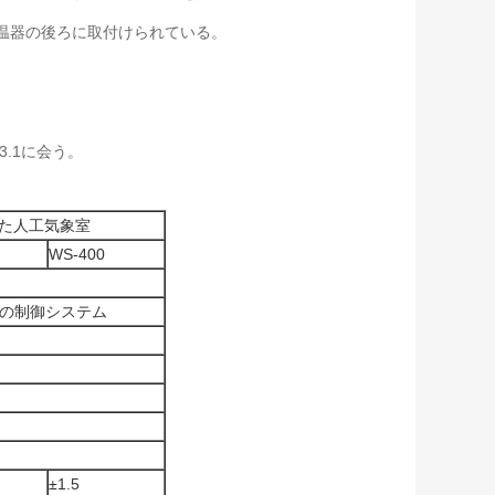
温器の後ろに取付けられている。
3.1に会う。
定した人工気象室
WS-400
Dの制御システム
±1.5