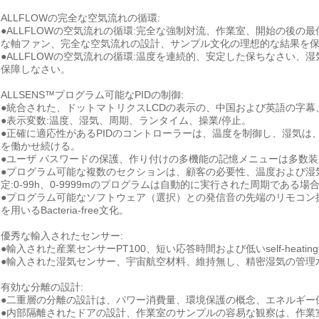
ALLFLOWの完全な空気流れの循環:
●ALLFLOWの空気流れの循環:完全な強制対流、作業室、開始の後
な軸ファン、完全な空気流れの設計、サンプル文化の理想的な結果を
●ALLFLOWの空気流れの循環:温度を連続的、安定した保ちなさい
保障しなさい。
ALLSENS™プログラム可能なPIDの制御:
●統合された、ドットマトリクスLCDの表示の、中国および英語の字
●表示変数:温度、湿気、周期、ランタイム、操業/停止。
●正確に適応性があるPIDのコントローラーは、温度を制御し、湿気
を働かせ続ける。
●ユーザ パスワードの保護、作り付けの多機能の記憶メニューは多数装
●プログラム可能な複数のセクションは、顧客の必要性、温度および湿
定:0-99h、0-9999mのプログラムは自動的に実行された周期である場
●プログラム可能なソフトウェア（選択）との発信音の先端のリモコン
を用いるBacteria-free文化。
優秀な輸入されたセンサー:
●輸入された産業センサーPT100、短い応答時間および低いself-heatin
●輸入された湿気センサー、宇宙航空材料、維持無し、精密湿気の管理
有効な分離の設計:
●二重層の分離の設計は、パワー消費量、環境保護の概念、エネルギー
●内部隔離されたドアの設計、作業室のサンプルの容易な観察は、作業