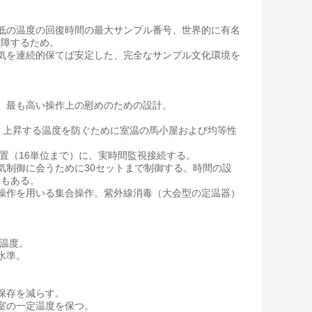
の最低の温度の回復時間の最大サンプル番号、世界的に有名
保障するため。
、湿気を連続的保てば安定した、完全なサンプル文化環境を
幕、最も高い操作上の慰めのための設計。
は、上昇する温度を防ぐために室温の馬小屋および均等性
置（16単位まで）に、実時間監視接続する。
気制御に会うために30セットまで制御する。時間の設
合もある。
操作を用いる集合操作。紫外線消毒（大会型の定温器）
g温度。
水準。
保存を減らす。
室の一定温度を保つ。