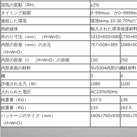
湿気の変動（RH）
±2%
タイミング範囲
0~99Hour、か0~9999m
連続した環境
環境temp.10-30;70
熱絶縁体
輸入された環境保護材
外のり寸法（mm） （H×W×D）
1410×650×680
1730×6
内部の部屋（mm）の次元
757×508×389
1088×5
（H×W×D）
内部の部屋（l） （H×W×D）の容積
150
250
内部表面の材料
SUS304内部の鋼鉄材料
棚
3
4
評価される力（W）
1080
1100
入れられた電圧
AC220V/50Hz
純重量（KG）
107.5
136
総重量（KG）
133
162.5
パッケージのサイズ（mm）
1605×760×830
1935×7
（H×W×D）