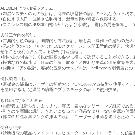
ALLGENT™の加湿システム:
●加湿システムの元の設計は、従来の噴霧器の設計の不利な点（不均等
●自動水取入口、自動水位制御は、湿気制御の精密を保障する。
●ステンレス鋼のSUS304内部表面および水漕は、霧化の質を保障し
人間工学的の設計:
●古典的な色の設計、国際的な方法設計、最も高い操作上の慰めのためのar
●元の外側のハンドルおよびLCDスクリーン、人間工学的の構造、快
せること便利な含んでいる統合された設計。
●網の棚の間隔そして数は顧客の要求に従って調節することができる。
●快適な縦の構造は、仕事の部屋、取ること便利な甲革の作業室を最大
●両開きドアの設計、容易な観察のサンプルは、bell-type照明装置と
現代製造工程:
●薄板金の部品はレーザーの切断およびCNCの曲がる技術を使用する。冷間
を使用する3。定温器の噴霧のプラスチックの表面の使用技量。
きれいになること容易:
●内部表面は滑らか、より少ない溶接、容易なクリーニング維持である
●引きの多層棚の設計、きれいになること容易なより少ない金属の付属
●部屋の加湿収集タンクの排水の設計。ユーザーは細菌を避けるために
便利な維持:
●診断機能の液晶のマイクロコンピューターのコントローラー。史的記