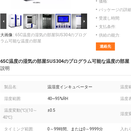
価格:
パッケージの詳細
受渡し時間:
支払条件:
大画像 :
65C温度の湿気の部屋SUS304のプログ
供給の能力:
ラム可能な温度の部屋
連絡先
65C温度の湿気の部屋SUS304のプログラム可能な温度の部屋
説明
製品名:
温湿度インキュベーター
温度
湿度範囲:
40~95%RH
温度表
温度変動(℃)(10～
±0.5
湿度変
40℃):
タイミング範囲:
0～99時間、または0～9999分
入れ