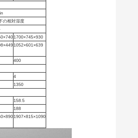
in
%の下の相対湿度
料
50×740
1700×745×930
08×449
1052×601×639
400
4
1350
158.5
188
60×890
1907×815×1090