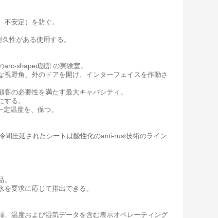
、不安定）を防ぐ。
、耐久性がある使用する。
c-shaped設計の実験室。
適な視野角、外のドアを開け、インターフェイスを作動さ
顧客の必要性を満たす最大キャパシティ。
にする。
の一定温度を、保つ。
圧延されたシートは酸性化のanti-rust技術のライン
。
品。
水を要求に応じて排出できる。
録、温度および湿気データを含む表示オペレーティング