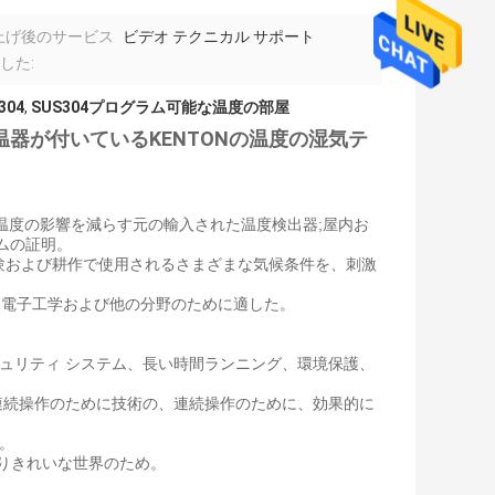
上げ後のサービス
ビデオ テクニカル サポート
した:
04
,
SUS304プログラム可能な温度の部屋
温器が付いているKENTONの温度の湿気テ
;温度の影響を減らす元の輸入された温度検出器;屋内お
ムの証明。
験および耕作で使用されるさまざまな気候条件を、刺激
、電子工学および他の分野のために適した。
キュリティ システム、長い時間ランニング、環境保護、
の連続操作のために技術の、連続操作のために、効果的に
。
のよりきれいな世界のため。