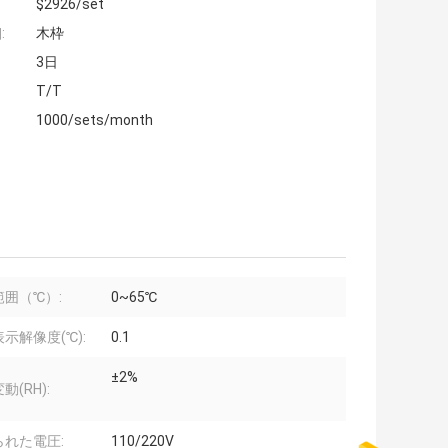
$2926/set
:
木枠
3日
T/T
1000/sets/month
範囲（℃）:
0~65℃
示解像度(℃):
0.1
±2%
動(RH):
られた電圧:
110/220V