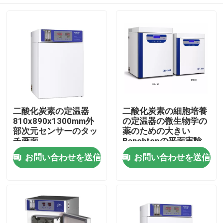
二酸化炭素の定温器
二酸化炭素の細胞培養
810x890x1300mm外
の定温器の微生物学の
部次元センサーのタッ
薬のための大きい
チ画面
Benchtopの平面実験
装置
ホーム
お問い合わせを送信
お問い合わせを送信
企業情報
接触