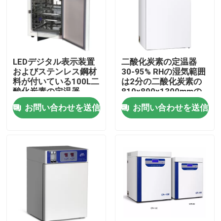
製品
実験室のより乾燥したオーブン
LEDデジタル表示装置
二酸化炭素の定温器
およびステンレス鋼材
30-95% RHの湿気範囲
料が付いている100L二
は2分の二酸化炭素の
工業用乾燥オーブン
酸化炭素の定温器
810x890x1300mmの
外部次元を回復時間
お問い合わせを送信
お問い合わせを送信
サーモスタットの定温器
冷却の定温器
恒温恒湿槽
気候上部屋