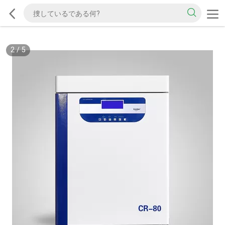
2
/
5