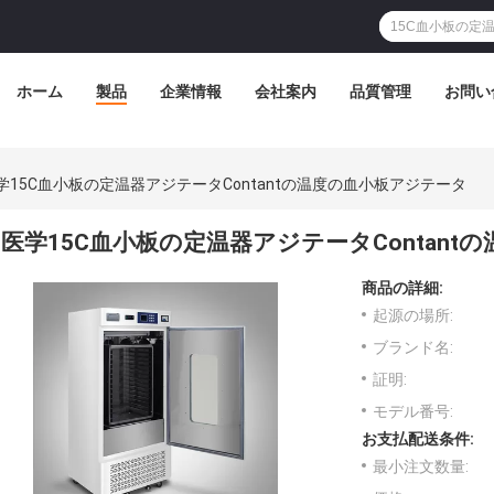
ホーム
製品
企業情報
会社案内
品質管理
お問い
学15C血小板の定温器アジテータContantの温度の血小板アジテータ
医学15C血小板の定温器アジテータContan
商品の詳細:
起源の場所:
ブランド名:
証明:
モデル番号:
お支払配送条件:
最小注文数量: