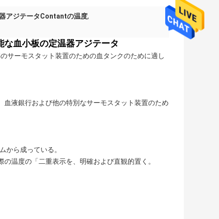
アジテータContantの温度
,
ズ可能な血小板の定温器アジテータ
存のサーモスタット装置のための血タンクのために適し
、血液銀行および他の特別なサーモスタット装置のため
ームから成っている。
実際の温度の「二重表示を、明確および直観的置く。
。