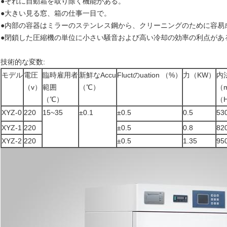
●それに自動霜を取り除く機能がある。
●大きい見る窓、箱の仕事一目で。
●内部の容器はミラーのステンレス鋼から、クリーニングのために容易
●閉鎖した圧縮機の単位に小さい騒音および高い冷却の効率の利点があ
技術的な変数:
モデル
電圧
臨時雇用者
新鮮なAccu
Fluctのuation （%）
力（KW）
内
（v）
範囲
（℃）
（
（℃）
（H
XYZ-0
220
15~35
±0.1
±0.5
0.5
53
XYZ-1
220
±0.5
0.8
82
XYZ-2
220
±0.5
1.35
95