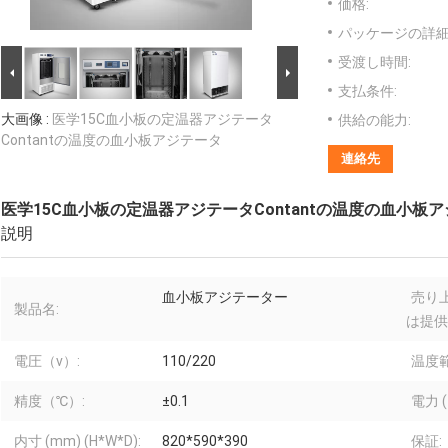
価格:
パッケージの詳細
受渡し時間:
支払条件:
大画像 :
医学15C血小板の定温器アジテータ
供給の能力:
Contantの温度の血小板アジテータ
連絡先
医学15C血小板の定温器アジテータContantの温度の血小板
説明
血小板アジテーター
売り
製品名:
は提供
電圧（v）:
110/220
温度
精度（℃）:
±0.1
電力 
内寸 (mm) (H*W*D):
820*590*390
保証: