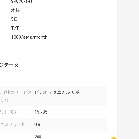
$4676/set
:
木枠
5日
T/T
1000/sets/month
アジテータ
上げ後のサービス
ビデオ テクニカル サポート
した:
範囲（℃）:
15~35
(キロワット):
0.8
2年