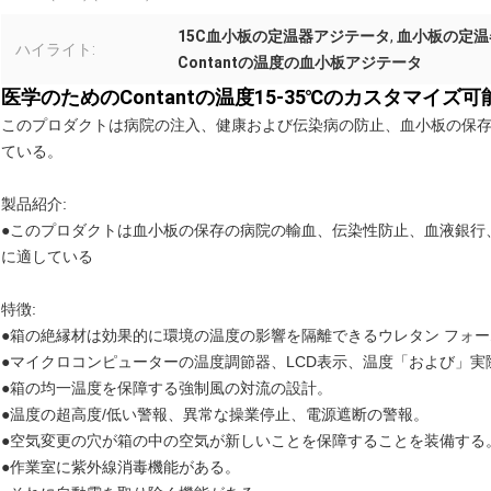
15C血小板の定温器アジテータ
,
血小板の定温器
ハイライト:
Contantの温度の血小板アジテータ
医学のためのContantの温度15-35℃のカスタマイ
このプロダクトは病院の注入、健康および伝染病の防止、血小板の保
ている。
製品紹介:
●このプロダクトは血小板の保存の病院の輸血、伝染性防止、血液銀行
に適している
特徴:
●箱の絶縁材は効果的に環境の温度の影響を隔離できるウレタン フォ
●マイクロコンピューターの温度調節器、LCD表示、温度「および」
●箱の均一温度を保障する強制風の対流の設計。
●温度の超高度/低い警報、異常な操業停止、電源遮断の警報。
●空気変更の穴が箱の中の空気が新しいことを保障することを装備する
●作業室に紫外線消毒機能がある。