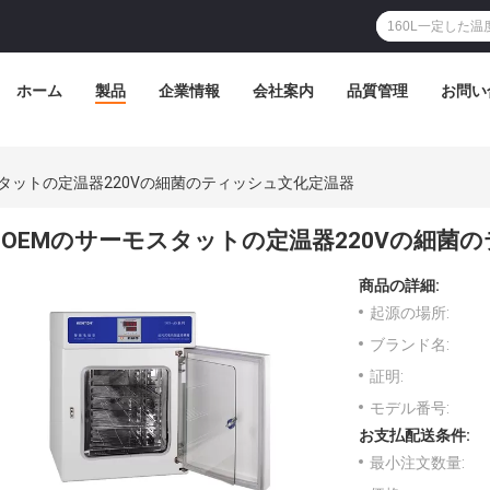
ホーム
製品
企業情報
会社案内
品質管理
お問い
スタットの定温器220Vの細菌のティッシュ文化定温器
OEMのサーモスタットの定温器220Vの細菌
商品の詳細:
起源の場所:
ブランド名:
証明:
モデル番号:
お支払配送条件:
最小注文数量: