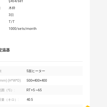
$454/set
:
木枠
3日
T/T
1000/sets/month
定温器
:
5面ヒーター
mm) (H*W*D):
500×400×400
範囲（℃）:
RT+5 ~65
重量（キロ）:
40.5