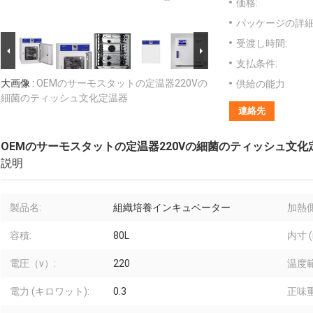
価格:
パッケージの詳細
受渡し時間:
支払条件:
大画像 :
OEMのサーモスタットの定温器220Vの
供給の能力:
細菌のティッシュ文化定温器
連絡先
OEMのサーモスタットの定温器220Vの細菌のティッシュ文化
説明
製品名:
組織培養インキュベーター
加熱側
容積:
80L
内寸 (
電圧（v）:
220
温度
電力 (キロワット):
0.3
正味