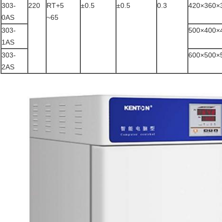
303-
220
RT+5
±0.5
±0.5
0.3
420×360×
0AS
~65
303-
500×400×
1AS
303-
600×500×
2AS