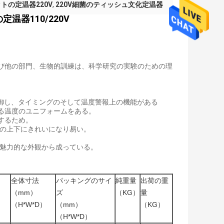
トの定温器220V
,
220V細菌のティッシュ文化定温器
器110/220V
び他の部門、生物的訓練は、科学研究の実験のための理
制御し、タイミングのそして温度警報上の機能がある
る温度のユニフォームをある。
するため。
なの上下にきれいになり易い。
び魅力的な外観から成っている。
全体寸法
パッキングのサイ
純重量
出荷の重
（mm）
ズ
（KG）
量
）
（H*W*D）
（mm）
（KG）
（H*W*D）