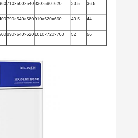
360
710×500×540
830×580×620
33.5
36.5
400
790×540×580
910×620×660
40.5
44
500
890×640×620
1010×720×700
52
56