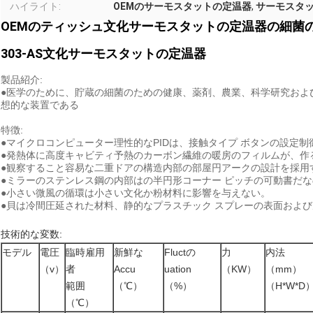
ハイライト:
OEMのサーモスタットの定温器
,
サーモスタッ
OEMのティッシュ文化サーモスタットの定温器の細菌の定温
303-AS文化サーモスタットの定温器
製品紹介:
●医学のために、貯蔵の細菌のための健康、薬剤、農業、科学研究およ
想的な装置である
特徴:
●マイクロコンピューター理性的なPIDは、接触タイプ ボタンの設定
●発熱体に高度キャビティ予熱のカーボン繊維の暖房のフィルムが、作
●観察すること容易な二重ドアの構造内部の部屋円アークの設計を採用
●ミラーのステンレス鋼の内部はの半円形コーナー ピッチの可動書だ
●小さい微風の循環は小さい文化か粉材料に影響を与えない。
●貝は冷間圧延された材料、静的なプラスチック スプレーの表面およ
技術的な変数:
モデル
電圧
臨時雇用
新鮮な
Fluctの
力
内法
（v）
者
Accu
uation
（KW）
（mm）
範囲
（℃）
（%）
（H*W*D
（℃）