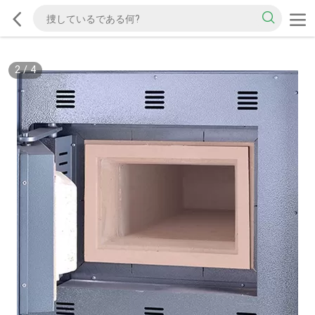
2
/
4