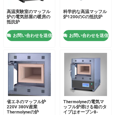
高温実験室のマッフル
科学的な高温マッフル
会社案内
炉の電気部屋の暖房の
炉1200のCの抵抗炉
抵抗炉
品質管理
お問い合わせを送信
お問い合わせを送信
お問い合わせ
ニュース
すべての場合
実験室のより乾燥したオーブン
省エネのマッフル炉
Thermolyneの電気マ
220V 380V産業
ッフル炉溶ける箱のタ
Thermolyneの炉
イプはオーブン8-
工業用乾燥オーブン