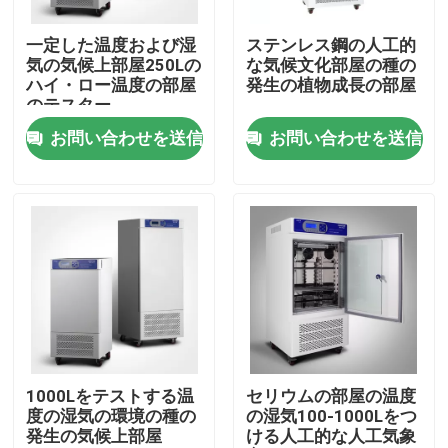
一定した温度および湿
ステンレス鋼の人工的
会社案内
気の気候上部屋250Lの
な気候文化部屋の種の
ハイ・ロー温度の部屋
発生の植物成長の部屋
のテスター
品質管理
お問い合わせを送信
お問い合わせを送信
お問い合わせ
ニュース
すべての場合
実験室のより乾燥したオーブン
1000Lをテストする温
セリウムの部屋の温度
度の湿気の環境の種の
の湿気100-1000Lをつ
発生の気候上部屋
ける人工的な人工気象
工業用乾燥オーブン