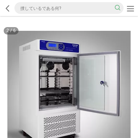
2
/
6