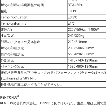
孵化の部屋の温度調整の範囲
RT3~60℃
精密
±0.1℃
Temp.fluctuation
±0.3℃
Temp.uniformity
±1℃
電圧/力
220V/50Hz、1400W
N.W/G.W
240/320kg
部屋のアクセスの見本抽出
210×210mm
孵化の部屋次元
230×230×230mm
操作の部屋次元
550×820×660mm
外部次元
1410×740×1210mm
パッキング次元
1590×880×1340mm
正価格販売条件の下でテストされるパフォーマンス パラメータは次の通
れたhumindity 50% RH。
長期低温貯蔵に使用することができない。
®
KENTONの
KENTONの器具株式会社。1999年に見つけられた、生産工場は広州で置