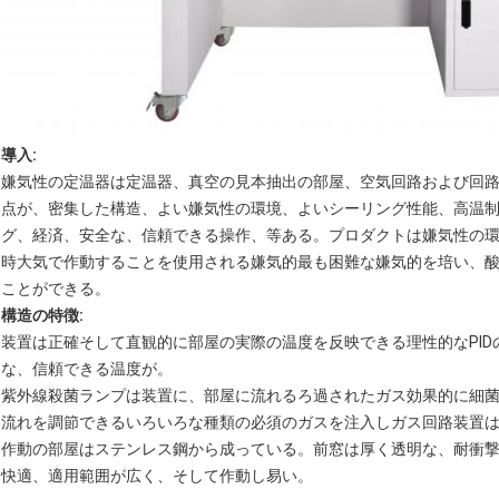
導入:
嫌気性の定温器は定温器、真空の見本抽出の部屋、空気回路および回
点が、密集した構造、よい嫌気性の環境、よいシーリング性能、高温
グ、経済、安全な、信頼できる操作、等ある。プロダクトは嫌気性の
時大気で作動することを使用される嫌気的最も困難な嫌気的を培い、
ことができる。
構造の特徴:
装置は正確そして直観的に部屋の実際の温度を反映できる理性的なPI
な、信頼できる温度が。
紫外線殺菌ランプは装置に、部屋に流れるろ過されたガス効果的に細
流れを調節できるいろいろな種類の必須のガスを注入しガス回路装置
作動の部屋はステンレス鋼から成っている。前窓は厚く透明な、耐衝
快適、適用範囲が広く、そして作動し易い。