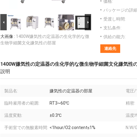
価格:
パッケージの詳細
受渡し時間:
支払条件:
大画像 :
1400W嫌気性の定温器の生化学的な微
供給の能力:
生物学細菌文化嫌気性の部屋
連絡先
1400W嫌気性の定温器の生化学的な微生物学細菌文化嫌気性
説明
製品名:
嫌気性の定温器の部屋
電圧/
臨時雇用者の範囲:
RT3~60℃
精密:
温度変動:
±0.3℃
温度均
手術室での無酸素時間:
<1hour/O2 content≤1%
N.W/G