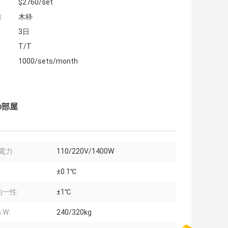
$2760/set
:
木枠
3日
T/T
1000/sets/month
の部屋
電力:
110/220V/1400W
±0.1℃
一性:
±1℃
.W:
240/320kg