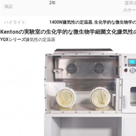
2年
提供
保証:
のサー
ハイライト:
1400W嫌気性の定温器
,
生化学的な微生物学
Kentonの実験室の生化学的な微生物学細菌文化嫌気
YQXシリーズ
嫌気性の定温器