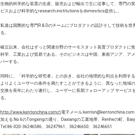
生物的科学的な装置の生産、販売および輸出で主に従事して、専門の
ビスおよび科学的なresearch.institutionsをdomestics提供し。
私達は国際的な専門R & Dのチームにプロダクトの設計そして技術を
る。
確立以来、会社はずっと関連分野のサーモスタット装置プロダクトに
科学、工業および貿易である。そのビジネスは中国、東南アジア、ア
バーする。
同時に、「科学的な研究者」との歩き、会社の地理的な利点を利用す
よりよくユーザーの条件を満たすことができるように、異なった地域
交換を長年にわたり遂行し、ユーザーに長期フォローアップ サービス
る。
http://www.kentonchina.comの
電子メール:kenton@kentonchina.com
加える:No.6のTongxingの通り、Daxiangの工業地帯、Renheの町、B
Tel:86-020-36246586、36247961、36246650、36246651