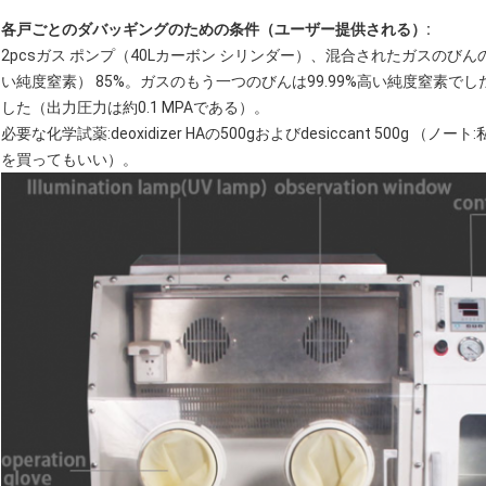
各戸ごとのダバッギングのための条件（ユーザー提供される）:
2pcsガス ポンプ（40Lカーボン シリンダー）、混合されたガスのびんの1
い純度窒素） 85%。ガスのもう一つのびんは99.99%高い純度窒素で
した（出力圧力は約0.1 MPAである）。
必要な化学試薬:deoxidizer HAの500gおよびdesiccant 500g （ノー
を買ってもいい）。