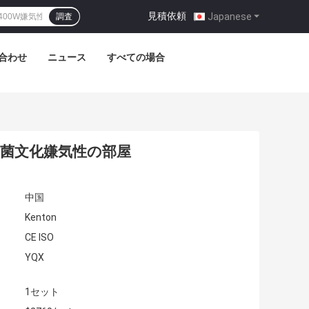
見積依頼
|
Japanese
調査
合わせ
ニュース
すべての場合
細菌文化嫌気性の部屋
中国
Kenton
CE ISO
YQX
1セット