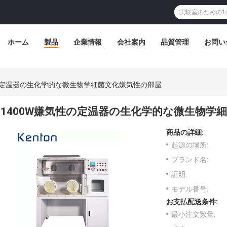
ホーム
製品
企業情報
会社案内
品質管理
お問い
性の定温器の生化学的な微生物学細菌文化嫌気性の部屋
1400W嫌気性の定温器の生化学的な微生物学
商品の詳細:
起源の場所:
ブランド名:
証明:
モデル番号:
お支払配送条件:
最小注文数量: