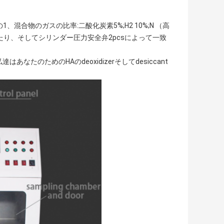
、混合物のガスの比率:二酸化炭素5%;H2 10%;N （高
したり、そしてシリンダー圧力安全弁2pcsによって一致
ト:私達はあなたのためのHAのdeoxidizerそしてdesiccant