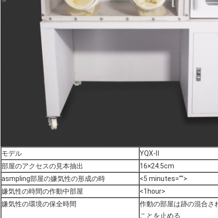
モデル
YQX-Ⅱ
部屋のアクセスの見本抽出
16×24.5cm
asmpling部屋の嫌気性の形成の時
<5 minutes="">
嫌気性の時間の作動中部屋
<1hour>
嫌気性の環境の保全時間
作動の部屋は跡の混合された
ことを止める