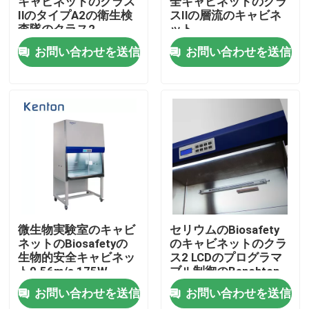
キャビネットのクラス
全キャビネットのクラ
IlのタイプA2の衛生検
スIlの層流のキャビネ
査隊のクラス2
ット
製品
お問い合わせを送信
お問い合わせを送信
実験室のより乾燥したオーブン
工業用乾燥オーブン
サーモスタットの定温器
冷却の定温器
微生物実験室のキャビ
セリウムのBiosafety
ネットのBiosafetyの
のキャビネットのクラ
生物的安全キャビネッ
ス2 LCDのプログラマ
恒温恒湿槽
ト0.56m/s 175W
ブル制御のBenchtop
のBiosafetyのキャビ
お問い合わせを送信
お問い合わせを送信
ネット
気候上部屋