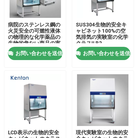
病院のステンレス鋼の
SUS304生物的安全キ
火災安全の可燃性液体
ャビネット100%の空
の物理的な化学薬品の
気排気の実験室の化学
生物的危ない商品の実
クラスIl B2
験室のキャビネット
お問い合わせを送信
お問い合わせを送信
ホーム
企業情報
LCD表示の生物的安全
現代実験室の生物的安
接触