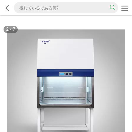
2
/
7