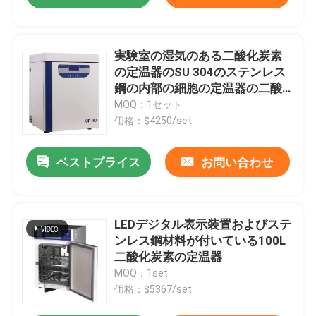
実験室の湿気のある二酸化炭素
の定温器のSU 304のステンレス
鋼の内部の細胞の定温器の二酸
化炭素
MOQ：1セット
価格：$4250/set
ベストプライス
お問い合わせ
LEDデジタル表示装置およびステ
ンレス鋼材料が付いている100L
二酸化炭素の定温器
MOQ：1set
価格：$5367/set