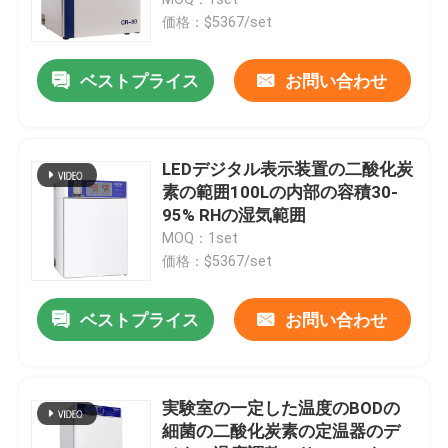
価格：$5367/set
サーモスタットの定温器
ベストプライス
お問い合わせ
冷却の定温器
LEDデジタル表示装置の二酸化炭
恒温恒湿槽
素の範囲100Lの内部の容積30-
95% RHの湿気範囲
MOQ：1set
気候上部屋
価格：$5367/set
層流のキャビネット
ベストプライス
お問い合わせ
生物学的安全キャビネット
実験室の一定した温度のBODの
細菌の二酸化炭素の定温器のデ
真空乾燥オーブン