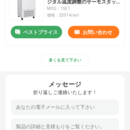
ジタル温度調整のサーモスタッ
トの定温器
MOQ：1SET
軌道シェーカーの定温器
価格：$5514/set
ベストプライス
お問い合わせ
二酸化炭素の定温器
嫌気性インキュベーター
多くを見て下さい
環境試験室
メッセージ
血小板インキュベーターアジテーター
折り返しご連絡いたします！
マッフル炉
実験用ウォーターバス