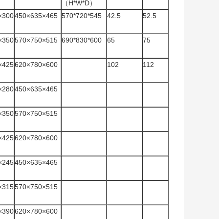
（H*W*D）
×300
450×635×465
570*720*545
42.5
52.5
×350
570×750×515
690*830*600
65
75
×425
620×780×600
102
112
×280
450×635×465
×350
570×750×515
×425
620×780×600
×245
450×635×465
×315
570×750×515
×390
620×780×600