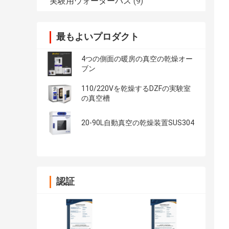
実験用ウォーターバス
(9)
最もよいプロダクト
4つの側面の暖房の真空の乾燥オー
ブン
110/220Vを乾燥するDZFの実験室
の真空槽
20-90L自動真空の乾燥装置SUS304
認証