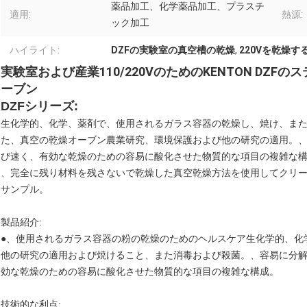
薬品加工、化学薬品加工、プラスチ
適用:
熱源:
ック加工
ハイライト:
DZFの実験室の真空槽の乾燥
,
220Vを乾燥す
実験室および産業110/220VのためのKENTON DZ
ーブン
DZFシリーズ:
生化学的、化学、薬剤で、使用されるガラス容器の乾燥し、焼け、ま
た、真空の乾燥オーブン農業研究、環境保護および他の研究の適用。
び速く、有効な乾燥のための容易に酸化させた物質的な項目の複雑な
、完全に残り材料を残さないで乾燥した真空乾燥方法を使用してクリ
サンプル。
製品紹介:
●、使用されるガラス容器の粉の乾燥のためのヘルスケア生化学的、化
他の研究の適用および焼けること、また消毒および殺菌。、容易に分
効な乾燥のための容易に酸化させた物質的な項目の複雑な構成。
技術的な利点: