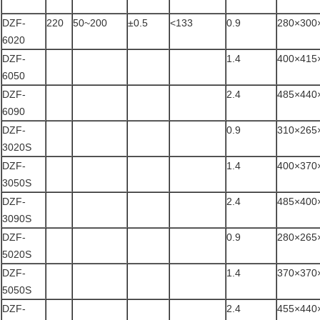
DZF-
220
50~200
±0.5
<133
0.9
280×300
6020
DZF-
1.4
400×415
6050
DZF-
2.4
485×440
6090
DZF-
0.9
310×265
3020S
DZF-
1.4
400×370
3050S
DZF-
2.4
485×400
3090S
DZF-
0.9
280×265
5020S
DZF-
1.4
370×370
5050S
DZF-
2.4
455×440