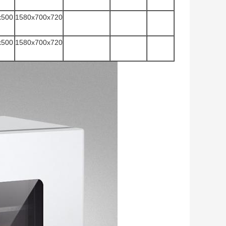
x500
1580x700x720
x500
1580x700x720