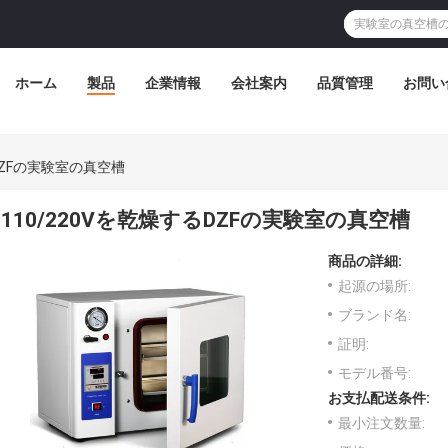
ホーム
製品
企業情報
会社案内
品質管理
お問い
るDZFの実験室の真空槽
110/220Vを乾燥するDZFの実験室の真空槽
商品の詳細:
起源の場所:
ブランド名:
証明:
モデル番号:
お支払配送条件:
最小注文数量: