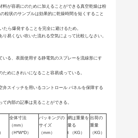
材料が容易にのために加えることができる真空乾燥は粉
他の粒状のサンプルは効果的に乾燥時間を短くすること
せていたら爆発することを完全に避けるため。
あり易くない吹いた流れる空気によって比較しなさい。
ている、表面使用する静電気のスプレーを流線形にす
のためにきれいになること容易成っている。
空弁スイッチを用いるコントロール パネルを保障する
って内部の記事は見ることができる。
全体寸法
パッキングの
網は重量を
出荷の
（mm）
サイズ
量る
重量
D）
（H*W*D）
（mm）
t （KG）
（KG）