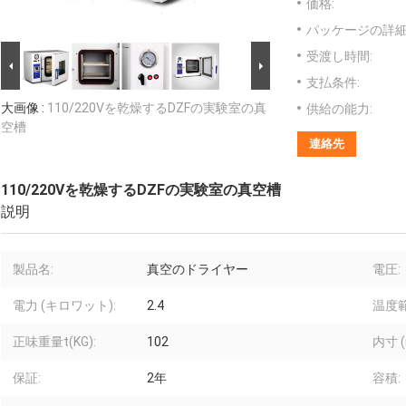
価格:
パッケージの詳細
受渡し時間:
支払条件:
大画像 :
110/220Vを乾燥するDZFの実験室の真
供給の能力:
空槽
連絡先
110/220Vを乾燥するDZFの実験室の真空槽
説明
製品名:
真空のドライヤー
電圧:
電力 (キロワット):
2.4
温度
正味重量t(KG):
102
内寸 (
保証:
2年
容積: