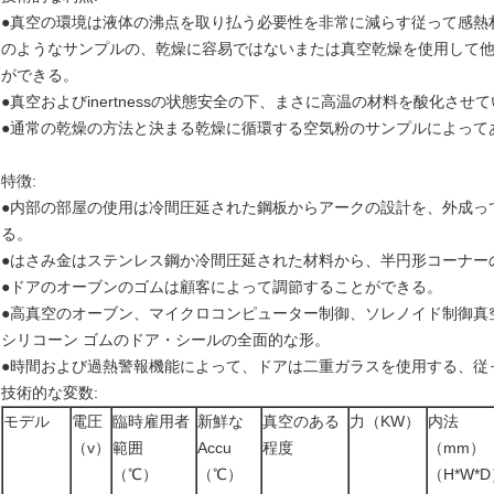
●真空の環境は液体の沸点を取り払う必要性を非常に減らす従って感熱
のようなサンプルの、乾燥に容易ではないまたは真空乾燥を使用して
ができる。
●真空およびinertnessの状態安全の下、まさに高温の材料を酸化さ
●通常の乾燥の方法と決まる乾燥に循環する空気粉のサンプルによって
特徴:
●内部の部屋の使用は冷間圧延された鋼板からアークの設計を、外成っ
る。
●はさみ金はステンレス鋼か冷間圧延された材料から、半円形コーナー
●ドアのオーブンのゴムは顧客によって調節することができる。
●高真空のオーブン、マイクロコンピューター制御、ソレノイド制御真
シリコーン ゴムのドア・シールの全面的な形。
●時間および過熱警報機能によって、ドアは二重ガラスを使用する、従
技術的な変数:
モデル
電圧
臨時雇用者
新鮮な
真空のある
力（KW）
内法
（v）
範囲
Accu
程度
（mm）
（℃）
（℃）
（H*W*