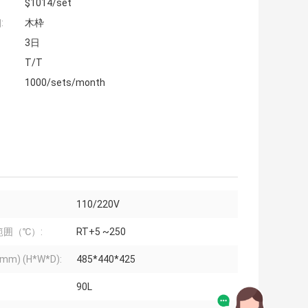
$1014/set
:
木枠
3日
T/T
1000/sets/month
110/220V
範囲（℃）:
RT+5 ~250
mm) (H*W*D):
485*440*425
90L