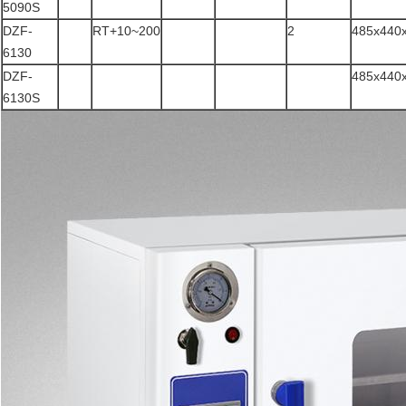
5090S
DZF-
RT+10~200
2
485x440
6130
DZF-
485x440
6130S