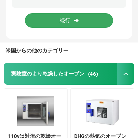
軌道シェーカーの定温器
二酸化炭素の定温器
米国からの他のカテゴリー
嫌気性インキュベーター
環境試験室
実験室のより乾燥したオーブン
(46)
血小板インキュベーターアジテーター
マッフル炉
実験用ウォーターバス
110vは対流の乾燥オー
DHGの熱気のオーブン