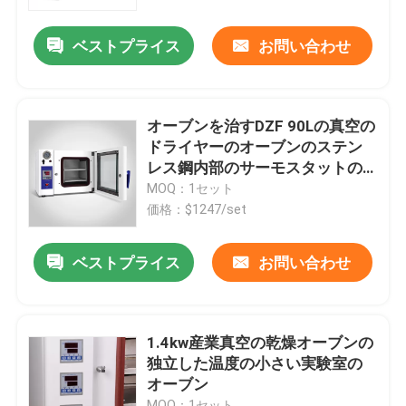
ベストプライス
お問い合わせ
会社案内
品質管理
オーブンを治すDZF 90Lの真空の
ドライヤーのオーブンのステン
お問い合わせ
レス鋼内部のサーモスタットの
Benchtop
MOQ：1セット
価格：$1247/set
ニュース
ベストプライス
お問い合わせ
すべての場合
実験室のより乾燥したオーブン
1.4kw産業真空の乾燥オーブンの
独立した温度の小さい実験室の
オーブン
工業用乾燥オーブン
MOQ：1セット