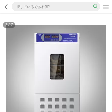
2
/
7