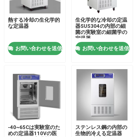
会社案内
熱する冷却の生化学的
生化学的な冷却の定温
な定温器
器SUS304の内部の細
菌の実験室の細菌学の
品質管理
定温器
お問い合わせを送信
お問い合わせを送信
お問い合わせ
ニュース
すべての場合
実験室のより乾燥したオーブン
-40~65Cは実験室のた
ステンレス鋼の内部の
めの定温器110Vの医
生物的冷える定温器
工業用乾燥オーブン