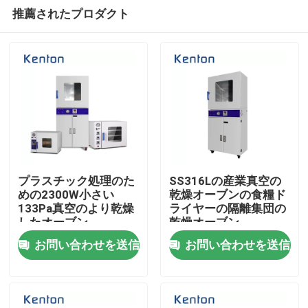
推薦されたプロダクト
プラスチック処理のた
SS316Lの産業真空の
めの2300W小さい
乾燥オーブンの食糧ド
133Pa真空のより乾燥
ライヤーの隔離集団の
ホーム
したオーブン
乾燥オーブン
お問い合わせを送信
お問い合わせを送信
製品
企業情報