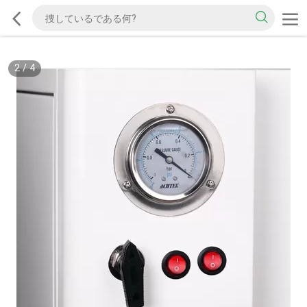
2
/
4