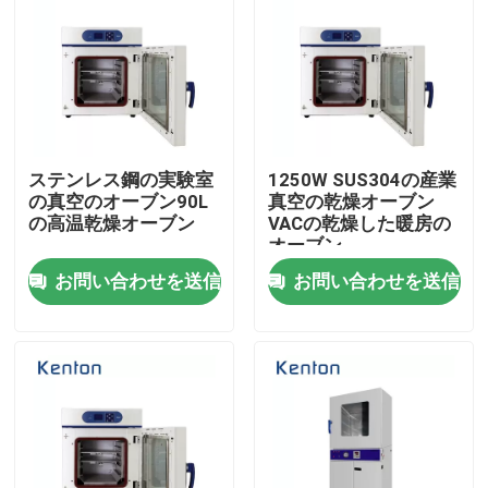
会社案内
品質管理
ステンレス鋼の実験室
1250W SUS304の産業
お問い合わせ
の真空のオーブン90L
真空の乾燥オーブン
の高温乾燥オーブン
VACの乾燥した暖房の
オーブン
ニュース
お問い合わせを送信
お問い合わせを送信
すべての場合
実験室のより乾燥したオーブン
工業用乾燥オーブン