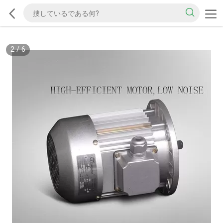
2
/
6