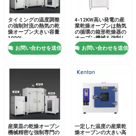
会社案内
タイミングの温度調整
4-12KW高い発電の産
の強制対流の熱気の乾
業乾燥オーブンは熱気
燥オーブン大きい容量
の循環の箱形乾燥器の
品質管理
1000L
オーブン機械を強制し
た
お問い合わせを送信
お問い合わせを送信
お問い合わせ
ニュース
すべての場合
実験室のより乾燥したオーブン
産業皿の乾燥オーブン
一定した温度の産業乾
機械精密な強制専門の
燥オーブンの大きい高
工業用乾燥オーブン