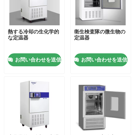
製品
熱する冷却の生化学的
衛生検査隊の微生物の
実験室のより乾燥したオーブン
な定温器
定温器
工業用乾燥オーブン
お問い合わせを送信
お問い合わせを送信
サーモスタットの定温器
冷却の定温器
恒温恒湿槽
気候上部屋