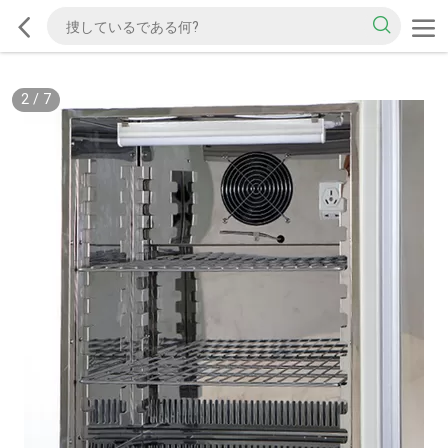
2
/
7