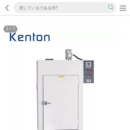
2
/
7