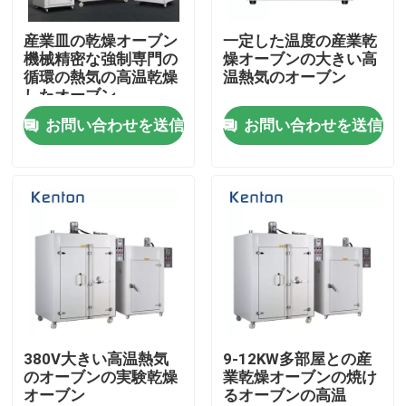
産業皿の乾燥オーブン
一定した温度の産業乾
製品
機械精密な強制専門の
燥オーブンの大きい高
循環の熱気の高温乾燥
温熱気のオーブン
したオーブン
実験室のより乾燥したオーブン
お問い合わせを送信
お問い合わせを送信
工業用乾燥オーブン
サーモスタットの定温器
冷却の定温器
恒温恒湿槽
380V大きい高温熱気
9-12KW多部屋との産
のオーブンの実験乾燥
業乾燥オーブンの焼け
オーブン
るオーブンの高温
気候上部屋