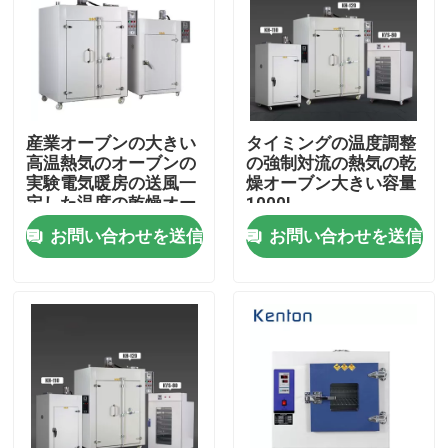
産業オーブンの大きい
タイミングの温度調整
高温熱気のオーブンの
の強制対流の熱気の乾
実験電気暖房の送風一
燥オーブン大きい容量
定した温度の乾燥オー
1000L
ブン
お問い合わせを送信
お問い合わせを送信
ホーム
企業情報
接触